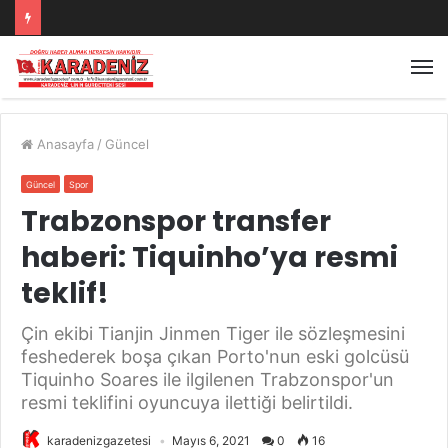
Anasayfa
/
Güncel
Güncel
Spor
Trabzonspor transfer
haberi: Tiquinho’ya resmi
teklif!
Çin ekibi Tianjin Jinmen Tiger ile sözleşmesini
feshederek boşa çıkan Porto'nun eski golcüsü
Tiquinho Soares ile ilgilenen Trabzonspor'un
resmi teklifini oyuncuya ilettiği belirtildi.
karadenizgazetesi
Mayıs 6, 2021
0
16