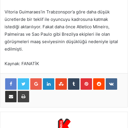
Vitoria Guimaraes’in Trabzonspor’a göre daha düşük
ücretlerde bir teklif ile oyuncuyu kadrosuna katmak
istediği aktarılıyor. Fakat daha önce Atletico Mineiro,
Palmeiras ve Sao Paulo gibi Brezilya ekipleri ile olan
görüşmeleri maaş seviyesinin düşüklüğü nedeniyle iptal
edilmişti.
Kaynak: FANATİK
Google+
LinkedIn
StumbleUpon
Tumblr
Pinterest
Reddit
VKont
E-Posta ile paylaş
Yazdır