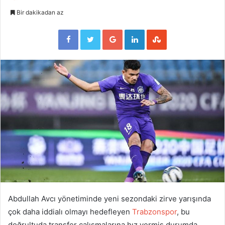
Bir dakikadan az
Facebook
Twitter
Google+
LinkedIn
StumbleUpon
Abdullah Avcı yönetiminde yeni sezondaki zirve yarışında
çok daha iddialı olmayı hedefleyen
Trabzonspor
, bu
doğrultuda transfer çalışmalarına hız vermiş durumda.