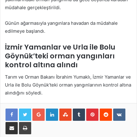
müdahale gerçekleştirildi.
Günün ağarmasıyla yangınlara havadan da müdahale
edilmeye başlandı.
İzmir Yamanlar ve Urla ile Bolu
Göynük’teki orman yangınları
kontrol altına alındı
Tarım ve Orman Bakanı İbrahim Yumaklı, İzmir Yamanlar ve
Urla ile Bolu Göynük’teki orman yangınlarının kontrol altına
alındığını söyledi.
Google+
LinkedIn
StumbleUpon
Tumblr
Pinterest
Reddit
VKont
E-Posta ile paylaş
Yazdır