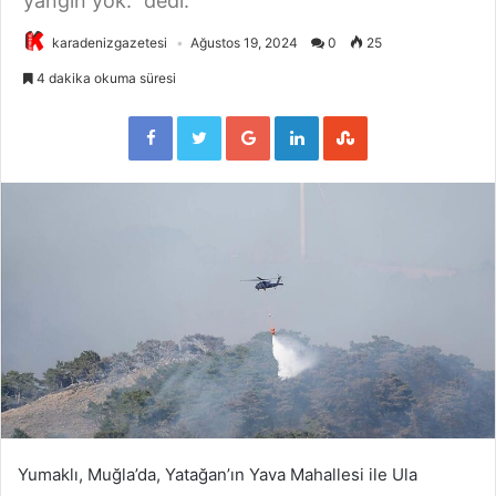
yangın yok." dedi.
karadenizgazetesi
Ağustos 19, 2024
0
25
4 dakika okuma süresi
Facebook
Twitter
Google+
LinkedIn
StumbleUpon
Yumaklı, Muğla’da, Yatağan’ın Yava Mahallesi ile Ula