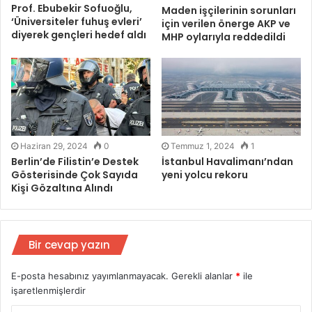
Prof. Ebubekir Sofuoğlu,
Maden işçilerinin sorunları
‘Üniversiteler fuhuş evleri’
için verilen önerge AKP ve
diyerek gençleri hedef aldı
MHP oylarıyla reddedildi
Haziran 29, 2024
0
Temmuz 1, 2024
1
Berlin’de Filistin’e Destek
İstanbul Havalimanı’ndan
Gösterisinde Çok Sayıda
yeni yolcu rekoru
Kişi Gözaltına Alındı
Bir cevap yazın
E-posta hesabınız yayımlanmayacak.
Gerekli alanlar
*
ile
işaretlenmişlerdir