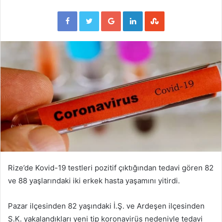
Facebook
Twitter
Google+
LinkedIn
StumbleUpon
Rize’de Kovid-19 testleri pozitif çıktığından tedavi gören 82
ve 88 yaşlarındaki iki erkek hasta yaşamını yitirdi.
Pazar ilçesinden 82 yaşındaki İ.Ş. ve Ardeşen ilçesinden
S.K. yakalandıkları yeni tip koronavirüs nedeniyle tedavi