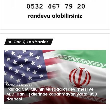
Öne Çıkan Yazılar
Ağustos 19, 2024
İran’da CIA-MI6’nın Musaddık’ı devirmesi ve
ABD-İran ilişkilerinde kapanmayan yara: 1953
darbesi