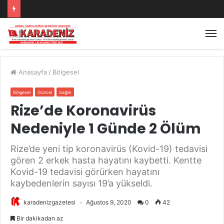
Anasayfa
/
Bölgesel
Bölgesel
Güncel
Sağlık
Rize’de Koronavirüs
Nedeniyle 1 Günde 2 Ölüm
Rize’de yeni tip koronavirüs (Kovid-19) tedavisi
gören 2 erkek hasta hayatını kaybetti. Kentte
Kovid-19 tedavisi görürken hayatını
kaybedenlerin sayısı 19’a yükseldi.
karadenizgazetesi
Ağustos 9, 2020
0
42
Bir dakikadan az