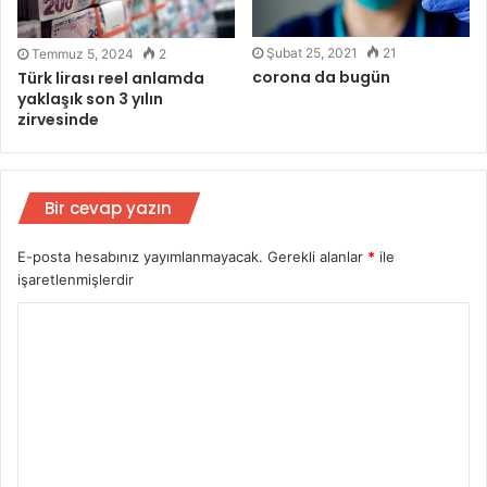
Şubat 25, 2021
21
Temmuz 5, 2024
2
corona da bugün
Türk lirası reel anlamda
yaklaşık son 3 yılın
zirvesinde
Bir cevap yazın
E-posta hesabınız yayımlanmayacak.
Gerekli alanlar
*
ile
işaretlenmişlerdir