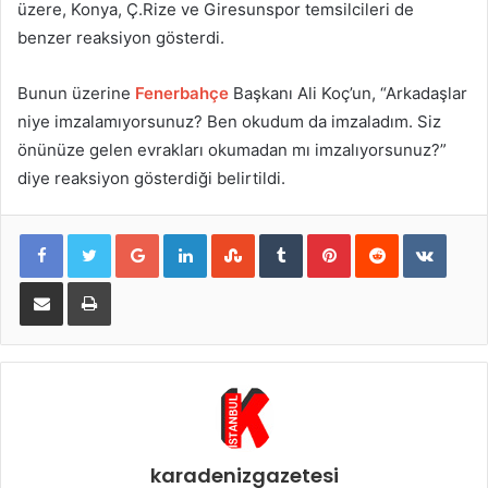
üzere, Konya, Ç.Rize ve Giresunspor temsilcileri de
benzer reaksiyon gösterdi.
Bunun üzerine
Fenerbahçe
Başkanı Ali Koç’un, “Arkadaşlar
niye imzalamıyorsunuz? Ben okudum da imzaladım. Siz
önünüze gelen evrakları okumadan mı imzalıyorsunuz?”
diye reaksiyon gösterdiği belirtildi.
Google+
LinkedIn
StumbleUpon
Tumblr
Pinterest
Reddit
VKont
E-Posta ile paylaş
Yazdır
karadenizgazetesi