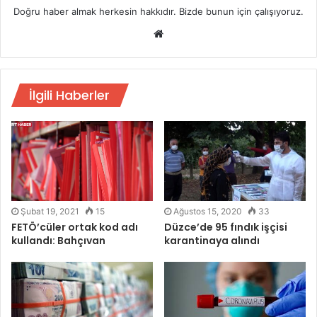
Doğru haber almak herkesin hakkıdır. Bizde bunun için çalışıyoruz.
Web
sitesi
İlgili Haberler
Şubat 19, 2021
15
Ağustos 15, 2020
33
FETÖ’cüler ortak kod adı
Düzce’de 95 fındık işçisi
kullandı: Bahçıvan
karantinaya alındı