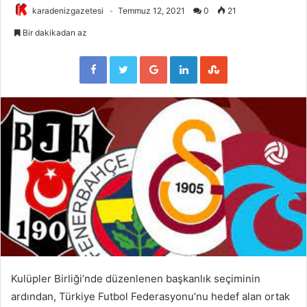
karadenizgazetesi
Temmuz 12, 2021
0
21
Bir dakikadan az
Facebook
Twitter
Google+
LinkedIn
StumbleUpon
Kulüpler Birliği’nde düzenlenen başkanlık seçiminin
ardından, Türkiye Futbol Federasyonu’nu hedef alan ortak