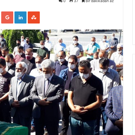
0
37
Bir dakikadan az
ook
Twitter
Google+
LinkedIn
StumbleUpon