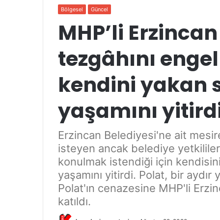
Bölgesel
Güncel
MHP’li Erzincan
tezgâhını enge
kendini yakan s
yaşamını yitird
Erzincan Belediyesi'ne ait mesi
isteyen ancak belediye yetkililer
konulmak istendiği için kendisin
yaşamını yitirdi. Polat, bir ayd
Polat'ın cenazesine MHP'li Erzi
katıldı.