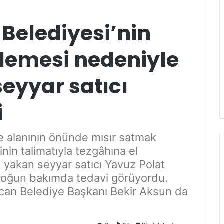
 Belediyesi’nin
llemesi nedeniyle
eyyar satıcı
i
re alanının önünde mısır satmak
inin talimatıyla tezgâhına el
i yakan seyyar satıcı Yavuz Polat
ır yoğun bakımda tedavi görüyordu.
ncan Belediye Başkanı Bekir Aksun da