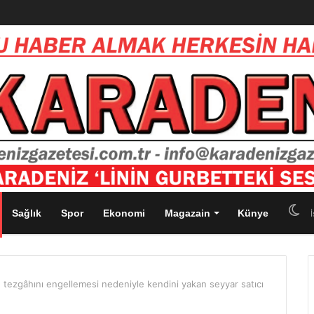
Sağlık
Spor
Ekonomi
Magazain
Künye
İ
n tezgâhını engellemesi nedeniyle kendini yakan seyyar satıcı