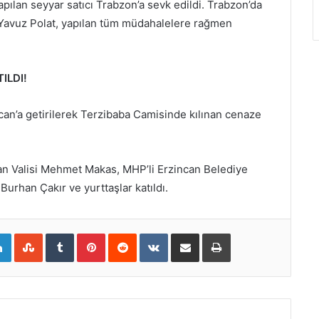
apılan seyyar satıcı Trabzon’a sevk edildi. Trabzon’da
 Yavuz Polat, yapılan tüm müdahalelere rağmen
ILDI!
can’a getirilerek Terzibaba Camisinde kılınan cenaze
can Valisi Mehmet Makas, MHP’li Erzincan Belediye
Burhan Çakır ve yurttaşlar katıldı.
gle+
LinkedIn
StumbleUpon
Tumblr
Pinterest
Reddit
VKontakte
E-Posta ile paylaş
Yazdır