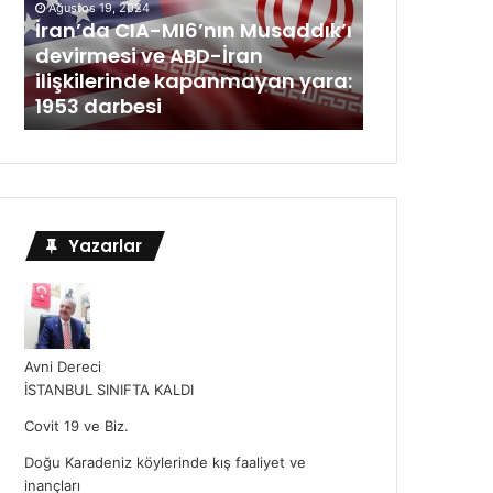
Ağustos 19, 2024
İran’da CIA-MI6’nın Musaddık’ı
devirmesi ve ABD-İran
ilişkilerinde kapanmayan yara:
1953 darbesi
Yazarlar
Avni Dereci
İSTANBUL SINIFTA KALDI
Covit 19 ve Biz.
Doğu Karadeniz köylerinde kış faaliyet ve
inançları