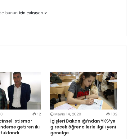
e bunun için çalışıyoruz.
20
12
Mayıs 14, 2020
102
cinsel istismar
İçişleri Bakanlığı’ndan YKS’ye
ündeme getiren iki
girecek öğrencilerle ilgili yeni
utuklandı
genelge