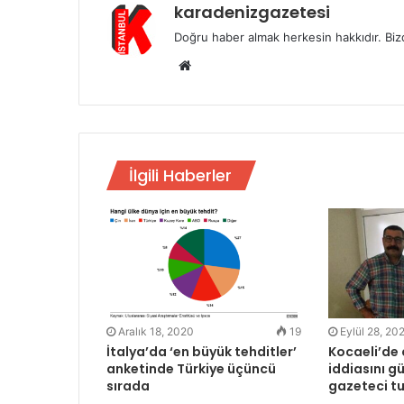
karadenizgazetesi
Doğru haber almak herkesin hakkıdır. Bizd
Web
sitesi
İlgili Haberler
Aralık 18, 2020
19
Eylül 28, 20
İtalya’da ‘en büyük tehditler’
Kocaeli’de 
anketinde Türkiye üçüncü
iddiasını g
sırada
gazeteci t