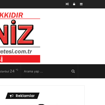
Rastgele
Kayıt
Kenar
Makale
Ol
Bölmesi
℃
24
stanbul
Reklamlar