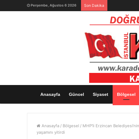
Perşembe, Ağustos 6 2026
Son Dakika
Anasayfa
Güncel
Siyaset
Bölgesel
Anasayfa
/
Bölgesel
/
MHP’li Erzincan Belediyesi’ni
yaşamını yitirdi