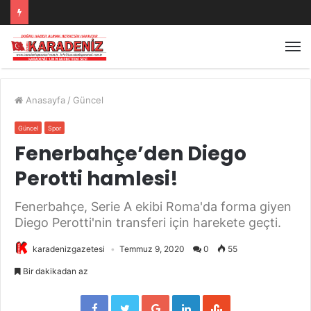
Anasayfa
/
Güncel
Güncel
Spor
Fenerbahçe’den Diego
Perotti hamlesi!
Fenerbahçe, Serie A ekibi Roma'da forma giyen
Diego Perotti'nin transferi için harekete geçti.
karadenizgazetesi
Temmuz 9, 2020
0
55
Bir dakikadan az
Facebook
Twitter
Google+
LinkedIn
StumbleUpon