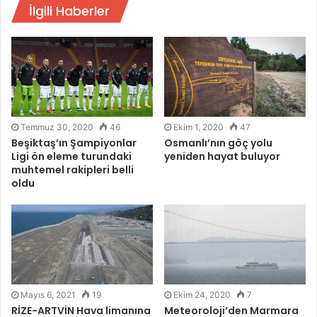
İlgili Haberler
Temmuz 30, 2020
46
Ekim 1, 2020
47
Beşiktaş’ın Şampiyonlar
Osmanlı’nın göç yolu
Ligi ön eleme turundaki
yeniden hayat buluyor
muhtemel rakipleri belli
oldu
Mayıs 6, 2021
19
Ekim 24, 2020
7
RİZE-ARTVİN Hava limanına
Meteoroloji’den Marmara