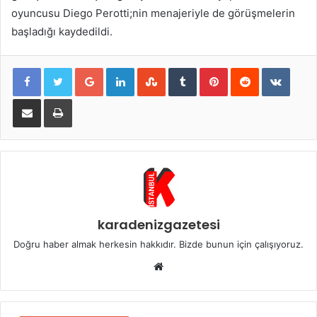
oyuncusu Diego Perotti;nin menajeriyle de görüşmelerin
başladığı kaydedildi.
Google+
LinkedIn
StumbleUpon
Tumblr
Pinterest
Reddit
VKont
E-Posta ile paylaş
Yazdır
karadenizgazetesi
Doğru haber almak herkesin hakkıdır. Bizde bunun için çalışıyoruz.
Web
sitesi