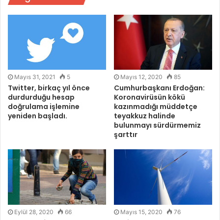
Mayıs 31, 2021
5
Mayıs 12, 2020
85
Twitter, birkaç yıl önce
Cumhurbaşkanı Erdoğan:
durdurduğu hesap
Koronavirüsün kökü
doğrulama işlemine
kazınmadığı müddetçe
yeniden başladı.
teyakkuz halinde
bulunmayı sürdürmemiz
şarttır
Eylül 28, 2020
66
Mayıs 15, 2020
76