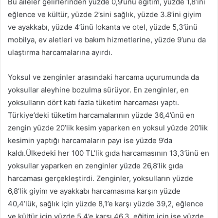
Bu aileler gelirlerinden yüzde 0,9’unu eğitim, yüzde 1,8’ini
eğlence ve kültür, yüzde 2’sini sağlık, yüzde 3.8’ini giyim
ve ayakkabı, yüzde 4’ünü lokanta ve otel, yüzde 5,3’ünü
mobilya, ev aletleri ve bakım hizmetlerine, yüzde 9’unu da
ulaştırma harcamalarına ayırdı.
Yoksul ve zenginler arasındaki harcama uçurumunda da
yoksullar aleyhine bozulma sürüyor. En zenginler, en
yoksulların dört katı fazla tüketim harcaması yaptı.
Türkiye’deki tüketim harcamalarının yüzde 36,4’ünü en
zengin yüzde 20’lik kesim yaparken en yoksul yüzde 20’lik
kesimin yaptığı harcamaların payı ise yüzde 9’da
kaldı.Ülkedeki her 100 TL’lik gıda harcamasının 13,3’ünü en
yoksullar yaparken en zenginler yüzde 26,8’lik gıda
harcaması gerçekleştirdi. Zenginler, yoksulların yüzde
6,8’lik giyim ve ayakkabı harcamasına karşın yüzde
40,4’lük, sağlık için yüzde 8,1’e karşı yüzde 39,2, eğlence
ve kültür için yüzde 5,4’e karşı 46,3, eğitim için ise yüzde