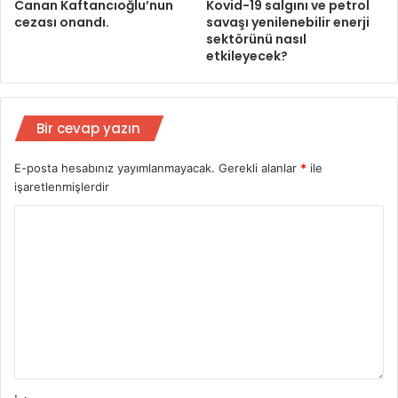
Canan Kaftancıoğlu’nun
Kovid-19 salgını ve petrol
cezası onandı.
savaşı yenilenebilir enerji
sektörünü nasıl
etkileyecek?
Bir cevap yazın
E-posta hesabınız yayımlanmayacak.
Gerekli alanlar
*
ile
işaretlenmişlerdir