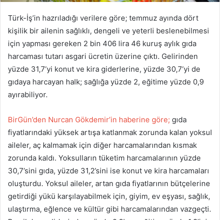
Türk-İş’in hazrıladığı verilere göre; temmuz ayında dört
kişilik bir ailenin sağlıklı, dengeli ve yeterli beslenebilmesi
için yapması gereken 2 bin 406 lira 46 kuruş aylık gıda
harcaması tutarı asgari ücretin üzerine çıktı. Gelirinden
yüzde 31,7’yi konut ve kira giderlerine, yüzde 30,7’yi de
gıdaya harcayan halk; sağlığa yüzde 2, eğitime yüzde 0,9
ayırabiliyor.
BirGün’den Nurcan Gökdemir’in haberine göre;
gıda
fiyatlarındaki yüksek artışa katlanmak zorunda kalan yoksul
aileler, aç kalmamak için diğer harcamalarından kısmak
zorunda kaldı. Yoksulların tüketim harcamalarının yüzde
30,7’sini gıda, yüzde 31,2’sini ise konut ve kira harcamaları
oluşturdu. Yoksul aileler, artan gıda fiyatlarının bütçelerine
getirdiği yükü karşılayabilmek için, giyim, ev eşyası, sağlık,
ulaştırma, eğlence ve kültür gibi harcamalarından vazgeçti.