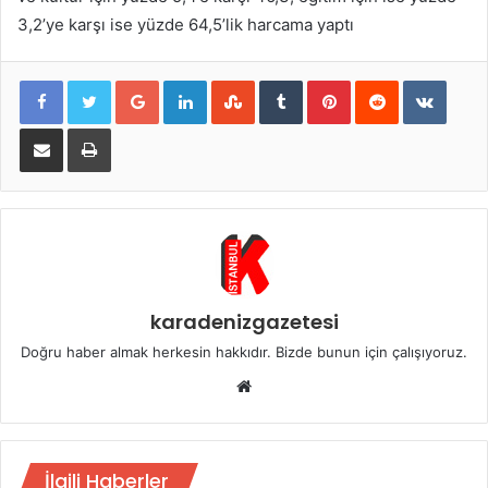
3,2’ye karşı ise yüzde 64,5’lik harcama yaptı
Google+
LinkedIn
StumbleUpon
Tumblr
Pinterest
Reddit
VKont
E-Posta ile paylaş
Yazdır
karadenizgazetesi
Doğru haber almak herkesin hakkıdır. Bizde bunun için çalışıyoruz.
Web
sitesi
İlgili Haberler