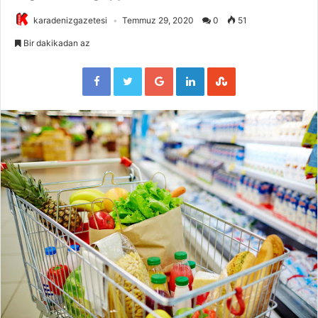
karadenizgazetesi
Temmuz 29, 2020
0
51
Bir dakikadan az
Facebook
Twitter
Google+
LinkedIn
StumbleUpon