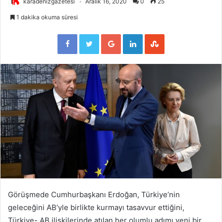
karadenizgazetesi
Aralık 16, 2020
0
25
1 dakika okuma süresi
Facebook
Twitter
Google+
LinkedIn
StumbleUpon
Görüşmede Cumhurbaşkanı Erdoğan, Türkiye’nin
geleceğini AB’yle birlikte kurmayı tasavvur ettiğini,
Türkiye- AB ilişkilerinde atılan her olumlu adımı yeni bir