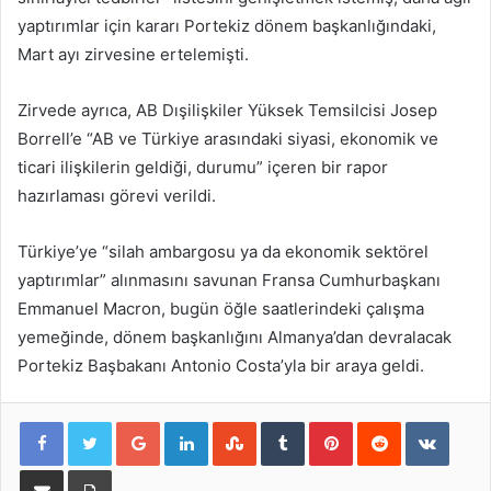
yaptırımlar için kararı Portekiz dönem başkanlığındaki,
Mart ayı zirvesine ertelemişti.
Zirvede ayrıca, AB Dışilişkiler Yüksek Temsilcisi Josep
Borrell’e “AB ve Türkiye arasındaki siyasi, ekonomik ve
ticari ilişkilerin geldiği, durumu” içeren bir rapor
hazırlaması görevi verildi.
Türkiye’ye “silah ambargosu ya da ekonomik sektörel
yaptırımlar” alınmasını savunan Fransa Cumhurbaşkanı
Emmanuel Macron, bugün öğle saatlerindeki çalışma
yemeğinde, dönem başkanlığını Almanya’dan devralacak
Portekiz Başbakanı Antonio Costa’yla bir araya geldi.
Google+
LinkedIn
StumbleUpon
Tumblr
Pinterest
Reddit
VKont
E-Posta ile paylaş
Yazdır