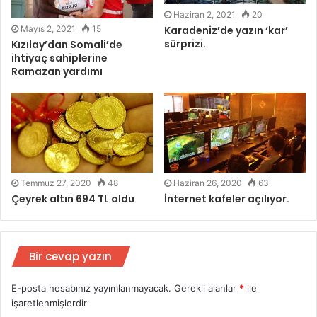
Haziran 2, 2021
20
Karadeniz’de yazın ‘kar’
Mayıs 2, 2021
15
sürprizi.
Kızılay’dan Somali’de
ihtiyaç sahiplerine
Ramazan yardımı
Temmuz 27, 2020
48
Haziran 26, 2020
63
Çeyrek altın 694 TL oldu
İnternet kafeler açılıyor.
Bir cevap yazın
E-posta hesabınız yayımlanmayacak.
Gerekli alanlar
*
ile
işaretlenmişlerdir