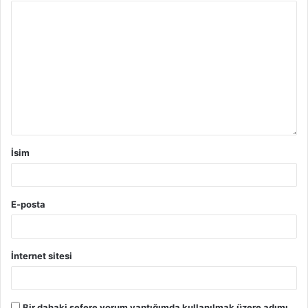
İsim
E-posta
İnternet sitesi
Bir dahaki sefere yorum yaptığımda kullanılmak üzere adımı,