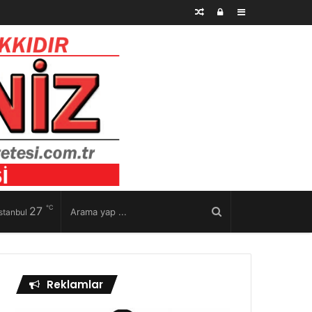
Rastgele
Kayıt
Kenar
Makale
Ol
Bölmesi
℃
27
İstanbul
Reklamlar