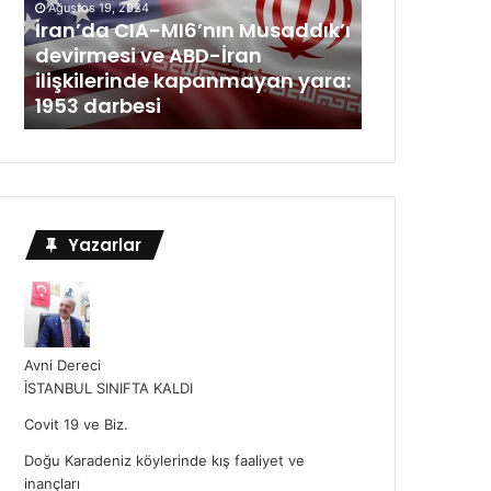
Ağustos 19, 2024
İran’da CIA-MI6’nın Musaddık’ı
devirmesi ve ABD-İran
ilişkilerinde kapanmayan yara:
1953 darbesi
Yazarlar
Avni Dereci
İSTANBUL SINIFTA KALDI
Covit 19 ve Biz.
Doğu Karadeniz köylerinde kış faaliyet ve
inançları