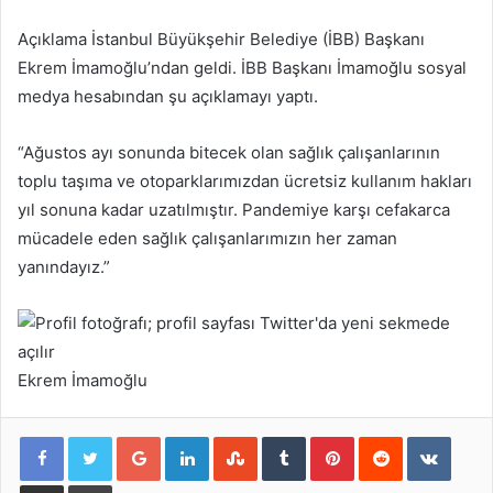
Açıklama İstanbul Büyükşehir Belediye (İBB) Başkanı
Ekrem İmamoğlu’ndan geldi. İBB Başkanı İmamoğlu sosyal
medya hesabından şu açıklamayı yaptı.
“Ağustos ayı sonunda bitecek olan sağlık çalışanlarının
toplu taşıma ve otoparklarımızdan ücretsiz kullanım hakları
yıl sonuna kadar uzatılmıştır. Pandemiye karşı cefakarca
mücadele eden sağlık çalışanlarımızın her zaman
yanındayız.”
Ekrem İmamoğlu
Google+
LinkedIn
StumbleUpon
Tumblr
Pinterest
Reddit
VKont
E-Posta ile paylaş
Yazdır