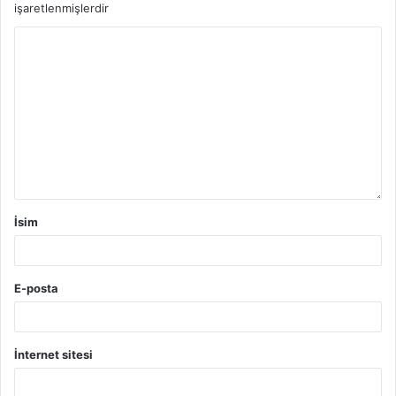
işaretlenmişlerdir
İsim
E-posta
İnternet sitesi