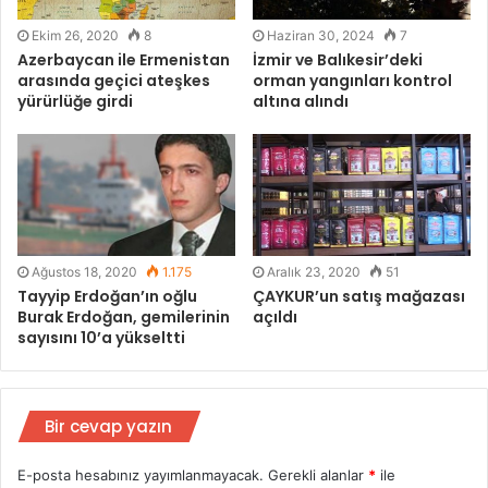
Ekim 26, 2020
8
Haziran 30, 2024
7
Azerbaycan ile Ermenistan
İzmir ve Balıkesir’deki
arasında geçici ateşkes
orman yangınları kontrol
yürürlüğe girdi
altına alındı
Ağustos 18, 2020
1.175
Aralık 23, 2020
51
Tayyip Erdoğan’ın oğlu
ÇAYKUR’un satış mağazası
Burak Erdoğan, gemilerinin
açıldı
sayısını 10’a yükseltti
Bir cevap yazın
E-posta hesabınız yayımlanmayacak.
Gerekli alanlar
*
ile