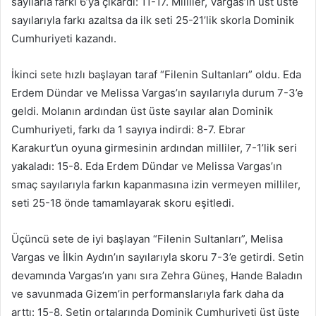
sayılarla farkı 6’ya çıkardı: 11-17. Milliler, Vargas’ın üst üste
sayılarıyla farkı azaltsa da ilk seti 25-21’lik skorla Dominik
Cumhuriyeti kazandı.
İkinci sete hızlı başlayan taraf “Filenin Sultanları” oldu. Eda
Erdem Dündar ve Melissa Vargas’ın sayılarıyla durum 7-3’e
geldi. Molanın ardından üst üste sayılar alan Dominik
Cumhuriyeti, farkı da 1 sayıya indirdi: 8-7. Ebrar
Karakurt’un oyuna girmesinin ardından milliler, 7-1’lik seri
yakaladı: 15-8. Eda Erdem Dündar ve Melissa Vargas’ın
smaç sayılarıyla farkın kapanmasına izin vermeyen milliler,
seti 25-18 önde tamamlayarak skoru eşitledi.
Üçüncü sete de iyi başlayan “Filenin Sultanları”, Melisa
Vargas ve İlkin Aydın’ın sayılarıyla skoru 7-3’e getirdi. Setin
devamında Vargas’ın yanı sıra Zehra Güneş, Hande Baladın
ve savunmada Gizem’in performanslarıyla fark daha da
arttı: 15-8. Setin ortalarında Dominik Cumhuriyeti üst üste