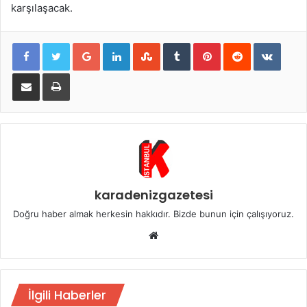
karşılaşacak.
Google+
LinkedIn
StumbleUpon
Tumblr
Pinterest
Reddit
VKont
E-Posta ile paylaş
Yazdır
karadenizgazetesi
Doğru haber almak herkesin hakkıdır. Bizde bunun için çalışıyoruz.
Web
sitesi
İlgili Haberler