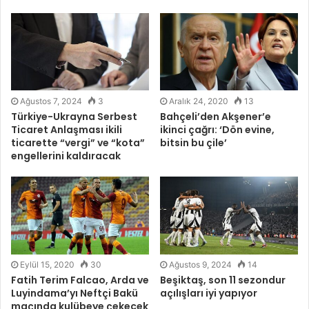
Ağustos 7, 2024
3
Aralık 24, 2020
13
Türkiye-Ukrayna Serbest
Bahçeli’den Akşener’e
Ticaret Anlaşması ikili
ikinci çağrı: ‘Dön evine,
ticarette “vergi” ve “kota”
bitsin bu çile’
engellerini kaldıracak
Eylül 15, 2020
30
Ağustos 9, 2024
14
Fatih Terim Falcao, Arda ve
Beşiktaş, son 11 sezondur
Luyindama’yı Neftçi Bakü
açılışları iyi yapıyor
maçında kulübeye çekecek