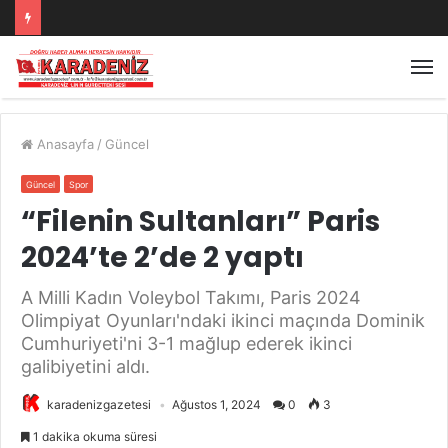
Anasayfa
/
Güncel
Güncel
Spor
“Filenin Sultanları” Paris
2024’te 2’de 2 yaptı
A Milli Kadın Voleybol Takımı, Paris 2024
Olimpiyat Oyunları'ndaki ikinci maçında Dominik
Cumhuriyeti'ni 3-1 mağlup ederek ikinci
galibiyetini aldı.
karadenizgazetesi
Ağustos 1, 2024
0
3
1 dakika okuma süresi