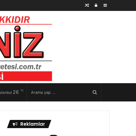
Rastgele
Kayıt
Kenar
Makale
Ol
Bölmesi
℃
26
stanbul
Reklamlar