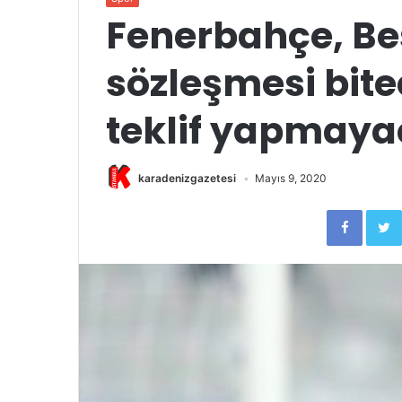
Fenerbahçe, Be
sözleşmesi bite
teklif yapmay
karadenizgazetesi
Mayıs 9, 2020
Faceb