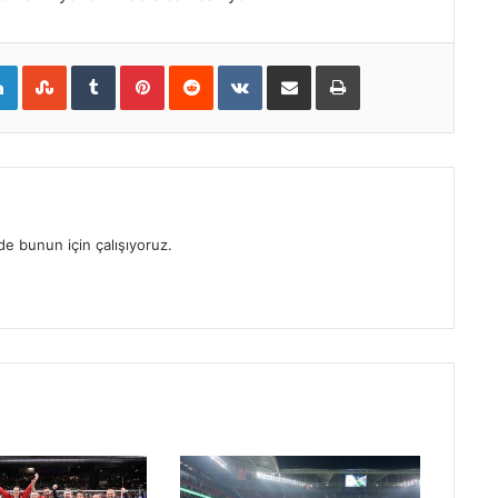
gle+
LinkedIn
StumbleUpon
Tumblr
Pinterest
Reddit
VKontakte
E-Posta ile paylaş
Yazdır
e bunun için çalışıyoruz.