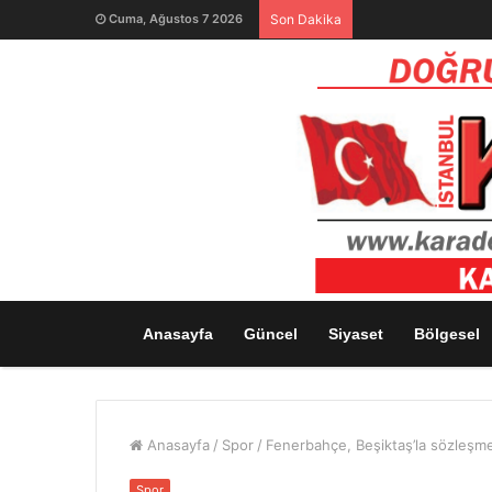
Cuma, Ağustos 7 2026
Son Dakika
Anasayfa
Güncel
Siyaset
Bölgesel
Anasayfa
/
Spor
/
Fenerbahçe, Beşiktaş’la sözleşme
Spor