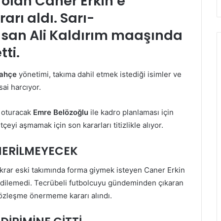
olan Caner Erkin’e
rı aldı. Sarı-
Hasan Ali Kaldırım maaşında
tti.
ahçe
yönetimi, takıma dahil etmek istediği isimler ve
ai harcıyor.
a oturacak
Emre Belözoğlu
ile kadro planlaması için
çeyi aşmamak için son kararları titizlikle alıyor.
NERİLMEYECEK
ekrar eski takımında forma giymek isteyen Caner Erkin
 edilemedi. Tecrübeli futbolcuyu gündeminden çıkaran
sözleşme önermeme kararı alındı.