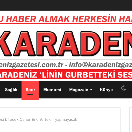
Sağlık
Spor
Ekonomi
Magazain
Künye
İ
si bitecek Caner Erkin’e teklif yapmayacak