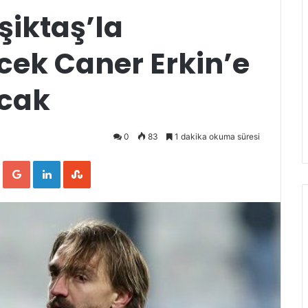
şiktaş’la
cek Caner Erkin’e
acak
0
83
1 dakika okuma süresi
ook
Twitter
Google+
LinkedIn
StumbleUpon