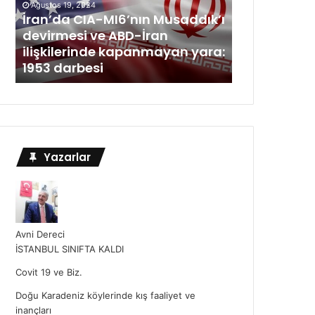
Ağustos 19, 2024
İran’da CIA-MI6’nın Musaddık’ı
devirmesi ve ABD-İran
ilişkilerinde kapanmayan yara:
1953 darbesi
Yazarlar
Avni Dereci
İSTANBUL SINIFTA KALDI
Covit 19 ve Biz.
Doğu Karadeniz köylerinde kış faaliyet ve
inançları