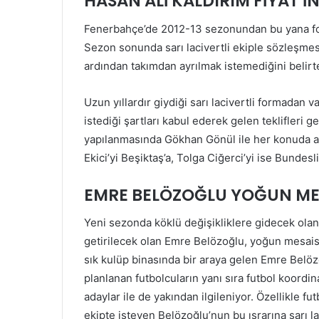
HASAN ALİ KALDIRIM FİYAT İN
Fenerbahçe’de 2012-13 sezonundan bu yana f
Sezon sonunda sarı lacivertli ekiple sözleşmes
ardından takımdan ayrılmak istemediğini belirter
Uzun yıllardır giydiği sarı lacivertli formadan
istediği şartları kabul ederek gelen teklifleri g
yapılanmasında Gökhan Gönül ile her konuda 
Ekici’yi Beşiktaş’a, Tolga Ciğerci’yi ise Bunde
EMRE BELÖZOĞLU YOĞUN ME
Yeni sezonda köklü değişikliklere gidecek olan
getirilecek olan Emre Belözoğlu, yoğun mesaisin
sık kulüp binasında bir araya gelen Emre Belözo
planlanan futbolcuların yanı sıra futbol koordin
adaylar ile de yakından ilgileniyor. Özellikle f
ekipte isteyen Belözoğlu’nun bu ısrarına sarı la