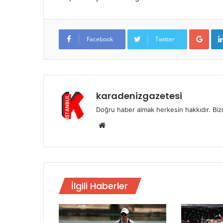
Goo
Facebook
Twitter
karadenizgazetesi
Doğru haber almak herkesin hakkıdır. Bizd
Web
sitesi
İlgili Haberler