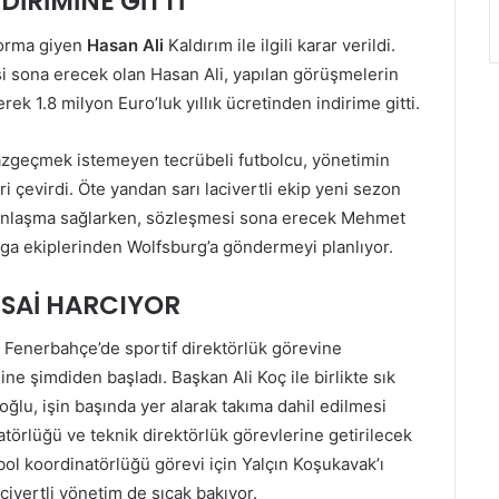
DİRİMİNE GİTTİ
orma giyen
Hasan Ali
Kaldırım ile ilgili karar verildi.
i sona erecek olan Hasan Ali, yapılan görüşmelerin
ek 1.8 milyon Euro’luk yıllık ücretinden indirime gitti.
 vazgeçmek istemeyen tecrübeli futbolcu, yönetimin
eri çevirdi. Öte yandan sarı lacivertli ekip yeni sezon
anlaşma sağlarken, sözleşmesi sona erecek Mehmet
sliga ekiplerinden Wolfsburg’a göndermeyi planlıyor.
SAİ HARCIYOR
 Fenerbahçe’de sportif direktörlük görevine
e şimdiden başladı. Başkan Ali Koç ile birlikte sık
ğlu, işin başında yer alarak takıma dahil edilmesi
atörlüğü ve teknik direktörlük görevlerine getirilecek
utbol koordinatörlüğü görevi için Yalçın Koşukavak’ı
civertli yönetim de sıcak bakıyor.