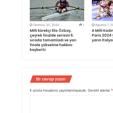
Temmuz 30, 2024
1
Ağustos 7, 
Milli kürekçi Elis Özbay,
A Milli Kad
çeyrek finalde serisini 6.
Paris 2024 
sırada tamamladı ve yarı
yarın İtalya
finale yükselme hakkını
kaybetti
Bir cevap yazın
E-posta hesabınız yayımlanmayacak.
Gerekli alanlar
*