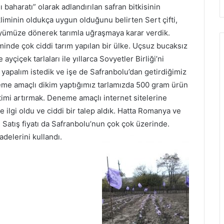
 baharatı” olarak adlandırılan safran bitkisinin
kliminin oldukça uygun olduğunu belirten Sert çifti,
öyümüze dönerek tarımla uğraşmaya karar verdik.
de çok ciddi tarım yapılan bir ülke. Uçsuz bucaksız
çiçek tarlaları ile yıllarca Sovyetler Birliği’ni
m yapalım istedik ve işe de Safranbolu’dan getirdiğimiz
eneme amaçlı dikim yaptığımız tarlamızda 500 gram ürün
timi artırmak. Deneme amaçlı internet sitelerine
ilgi oldu ve ciddi bir talep aldık. Hatta Romanya ve
 Satış fiyatı da Safranbolu’nun çok çok üzerinde.
delerini kullandı.