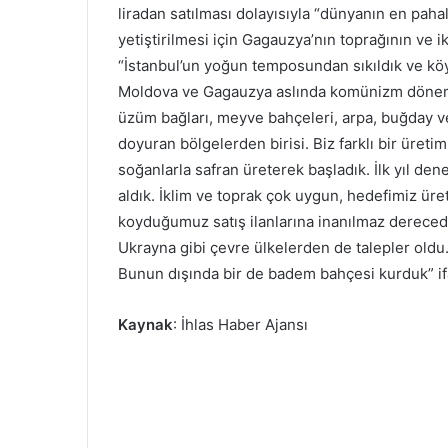
liradan satılması dolayısıyla “dünyanın en pahalı
yetiştirilmesi için Gagauzya’nın toprağının ve i
“İstanbul’un yoğun temposundan sıkıldık ve k
Moldova ve Gagauzya aslında komünizm dönemin
üzüm bağları, meyve bahçeleri, arpa, buğday ve ay
doyuran bölgelerden birisi. Biz farklı bir üreti
soğanlarla safran üreterek başladık. İlk yıl d
aldık. İklim ve toprak çok uygun, hedefimiz üre
koyduğumuz satış ilanlarına inanılmaz derecede 
Ukrayna gibi çevre ülkelerden de talepler oldu.
Bunun dışında bir de badem bahçesi kurduk” ifa
Kaynak
: İhlas Haber Ajansı