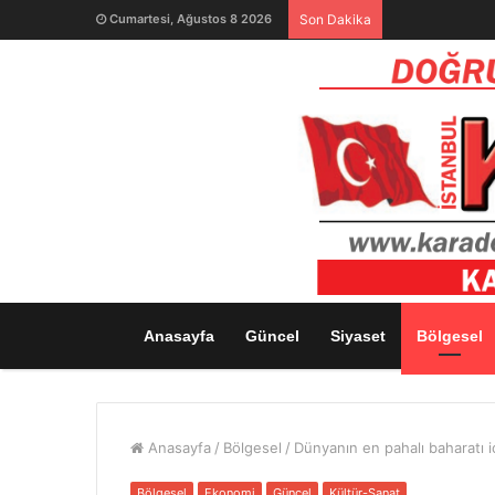
Cumartesi, Ağustos 8 2026
Son Dakika
Anasayfa
Güncel
Siyaset
Bölgesel
Anasayfa
/
Bölgesel
/
Dünyanın en pahalı baharatı i
Bölgesel
Ekonomi
Güncel
Kültür-Sanat