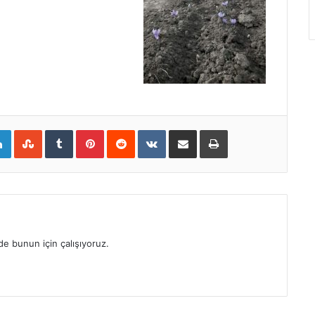
gle+
LinkedIn
StumbleUpon
Tumblr
Pinterest
Reddit
VKontakte
E-Posta ile paylaş
Yazdır
e bunun için çalışıyoruz.