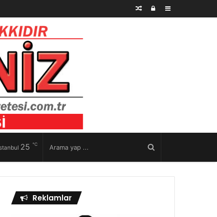
Rastgele
Kayıt
Kenar
Makale
Ol
Bölmesi
℃
25
stanbul
Reklamlar