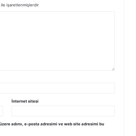
ile işaretlenmişlerdir
İnternet sitesi
üzere adımı, e-posta adresimi ve web site adresimi bu