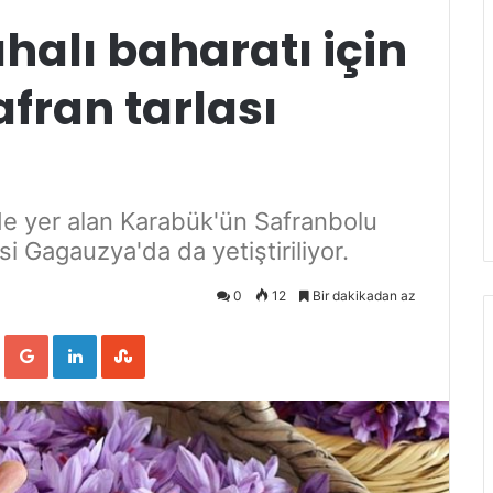
alı baharatı için
fran tarlası
e yer alan Karabük'ün Safranbolu
si Gagauzya'da da yetiştiriliyor.
0
12
Bir dakikadan az
ook
Twitter
Google+
LinkedIn
StumbleUpon