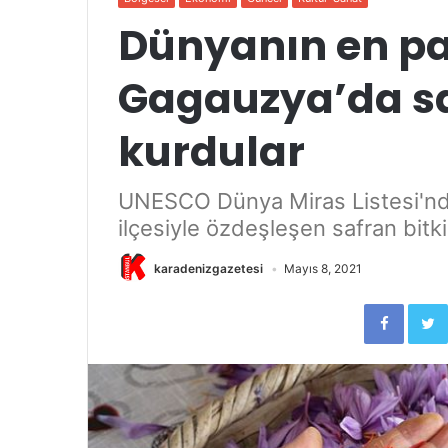
Dünyanın en pah
Gagauzya’da sa
kurdular
UNESCO Dünya Miras Listesi'nd
ilçesiyle özdeşleşen safran bitki
karadenizgazetesi
Mayıs 8, 2021
Faceb