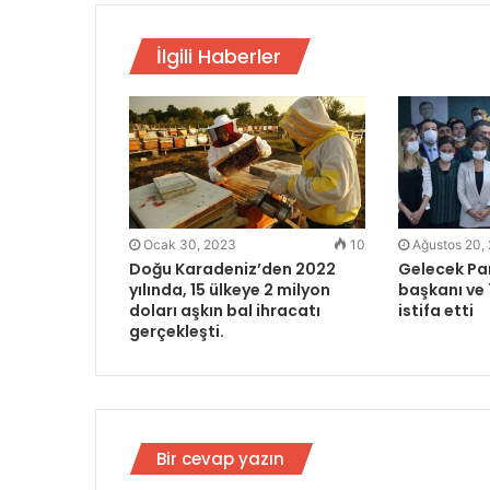
İlgili Haberler
Ocak 30, 2023
10
Ağustos 20,
Doğu Karadeniz’den 2022
Gelecek Par
yılında, 15 ülkeye 2 milyon
başkanı ve 
doları aşkın bal ihracatı
istifa etti
gerçekleşti.
Bir cevap yazın