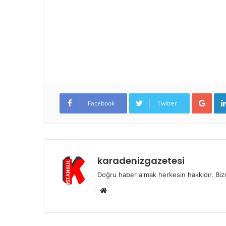
Goo
Facebook
Twitter
karadenizgazetesi
Doğru haber almak herkesin hakkıdır. Bizd
Web
sitesi