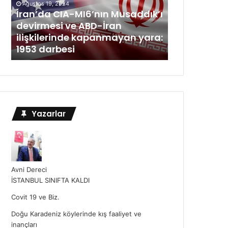
Ağustos 19, 2024
İran’da CIA-MI6’nın Musaddık’ı
devirmesi ve ABD-İran
ilişkilerinde kapanmayan yara:
1953 darbesi
Yazarlar
Avni Dereci
İSTANBUL SINIFTA KALDI
Covit 19 ve Biz.
Doğu Karadeniz köylerinde kış faaliyet ve
inançları