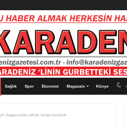
Sağlık
Spor
Ekonomi
Magazain
Künye
İ
çin Gagauzya’da safran tarlası kurdular