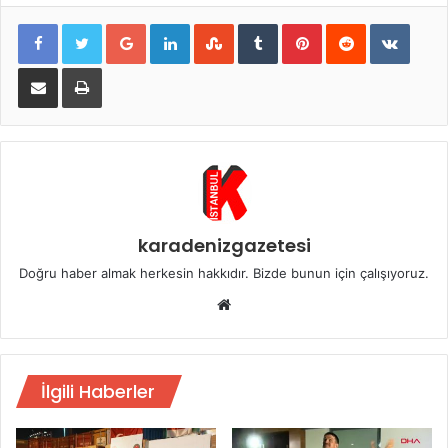
Google+
LinkedIn
StumbleUpon
Tumblr
Pinterest
Reddit
VKont
E-Posta ile paylaş
Yazdır
karadenizgazetesi
Doğru haber almak herkesin hakkıdır. Bizde bunun için çalışıyoruz.
Web
sitesi
İlgili Haberler