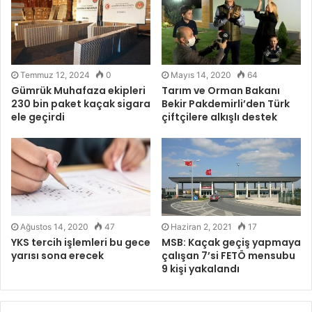
Temmuz 12, 2024
0
Mayıs 14, 2020
64
Gümrük Muhafaza ekipleri
Tarım ve Orman Bakanı
230 bin paket kaçak sigara
Bekir Pakdemirli’den Türk
ele geçirdi
çiftçilere alkışlı destek
Ağustos 14, 2020
47
Haziran 2, 2021
17
YKS tercih işlemleri bu gece
MSB: Kaçak geçiş yapmaya
yarısı sona erecek
çalışan 7’si FETÖ mensubu
9 kişi yakalandı